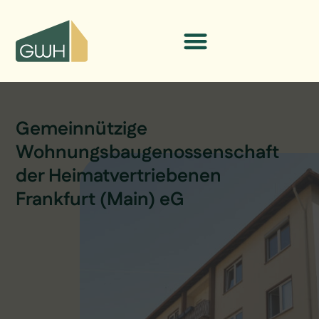
content
Gemeinnützige
Wohnungsbaugenossenschaft
der Heimatvertriebenen
Frankfurt (Main) eG